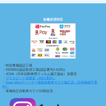
各種決済対応
・特定整備認証工場
・ISO9001認証取得工場(認証番号2-6291)
・JCAA（日本自動車用フィルム施工協会）加盟店
・
グラスピット加盟店（AGC系列）
・
Gear-Manディーラー登録自動車ガラス施工店（日本板硝子系
列）
・各種純正自動車ガラスSS指定店