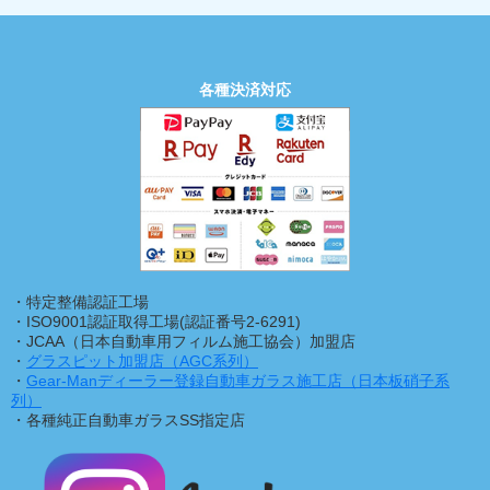
各種決済対応
・特定整備認証工場
・ISO9001認証取得工場(認証番号2-6291)
・JCAA（日本自動車用フィルム施工協会）加盟店
・
グラスピット加盟店（AGC系列）
・
Gear-Manディーラー登録自動車ガラス施工店（日本板硝子系
列）
・各種純正自動車ガラスSS指定店