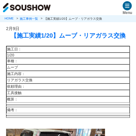
Menu
HOME
施工事例一覧
【施工実績1/20】ムーブ・リアガラス交換
2月9日
【施工実績1/20】ムーブ・リアガラス交換
施工日：
1/20
車種：
ムーブ
施工内容：
リアガラス交換
依頼理由：
工具接触
概算：
備考：