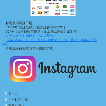
・特定整備認証工場
・ISO9001認証取得工場(認証番号2-6291)
・JCAA（日本自動車用フィルム施工協会）加盟店
・
グラスピット加盟店（AGC系列）
・
Gear-Manディーラー登録自動車ガラス施工店（日本板硝子系
列）
・各種純正自動車ガラスSS指定店
ホーム
サービス一覧
洗車クラブ