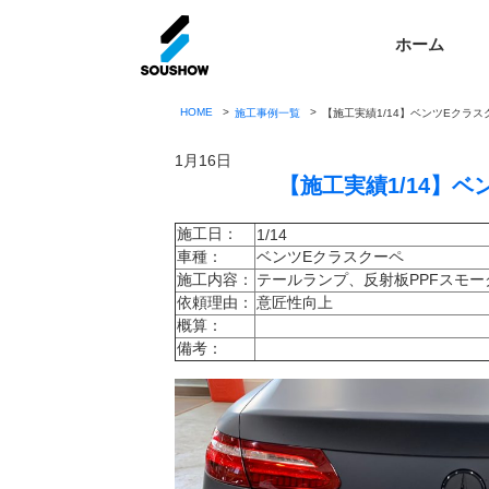
ホーム
HOME
施工事例一覧
【施工実績1/14】ベンツEクラス
1月16日
【施工実績1/14】
施工日：
1/14
車種：
ベンツEクラスクーペ
施工内容：
テールランプ、反射板PPFスモー
依頼理由：
意匠性向上
概算：
備考：