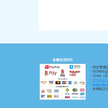
各種決済対応
・特定整備
・ISO900
・JCAA
・
グラスピ
・
Gear-
・各種純正