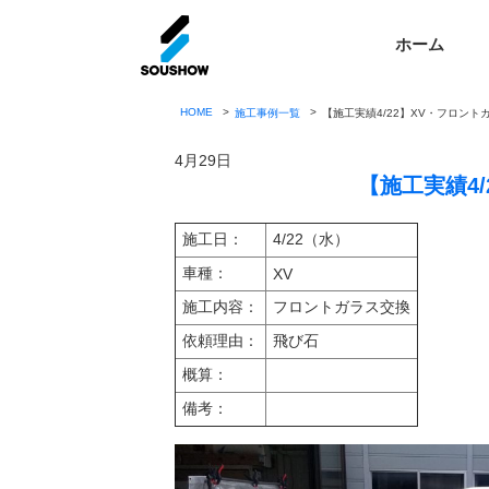
ホーム
HOME
施工事例一覧
【施工実績4/22】XV・フロント
4月29日
【施工実績4
施工日：
4/22（水）
車種：
XV
施工内容：
フロントガラス交換
依頼理由：
飛び石
概算：
備考：