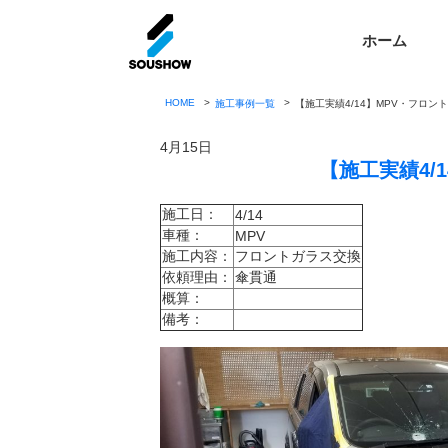
ホーム
HOME
施工事例一覧
【施工実績4/14】MPV・フロン
4月15日
【施工実績4/
施工日：
4/14
車種：
MPV
施工内容：
フロントガラス交換
依頼理由：
傘貫通
概算：
備考：