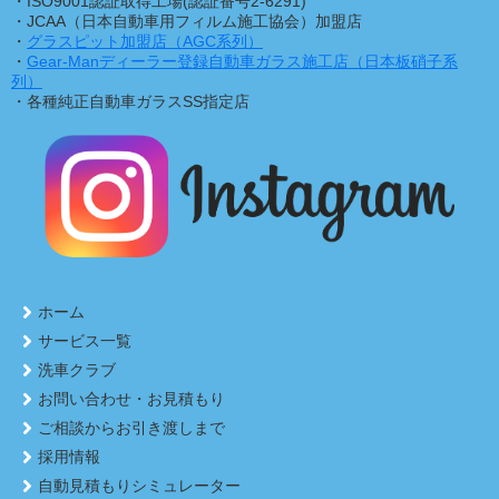
・ISO9001認証取得工場(認証番号2-6291)
・JCAA（日本自動車用フィルム施工協会）加盟店
・
グラスピット加盟店（AGC系列）
・
Gear-Manディーラー登録自動車ガラス施工店（日本板硝子系
列）
・各種純正自動車ガラスSS指定店
ホーム
サービス一覧
洗車クラブ
お問い合わせ・お見積もり
ご相談からお引き渡しまで
採用情報
自動見積もりシミュレーター